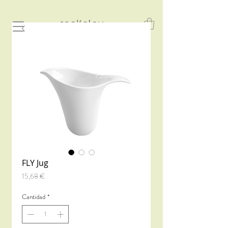
FLY Jug
Precio
15,68 €
Cantidad
*