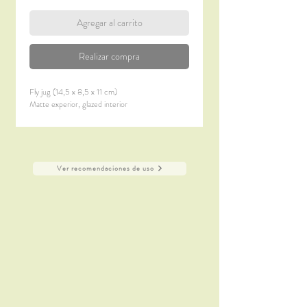
Agregar al carrito
Realizar compra
Fly jug (14,5 x 8,5 x 11 cm)
Matte experior, glazed interior
Ver recomendaciones de uso