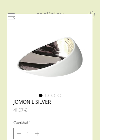
JOMON L SILVER
Precio
41,07 €
Cantidad
*