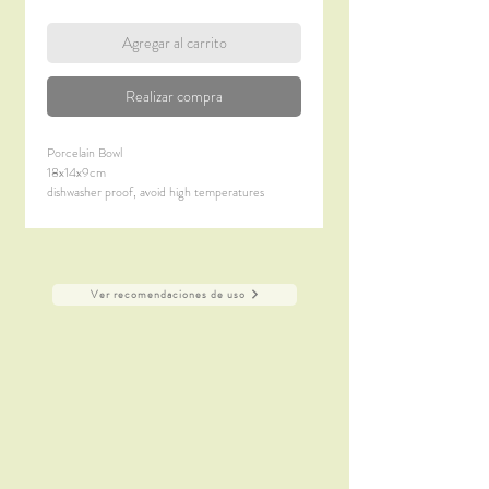
Agregar al carrito
Realizar compra
Porcelain Bowl
18x14x9cm
dishwasher proof, avoid high temperatures
not suitable microwave
Ver recomendaciones de uso