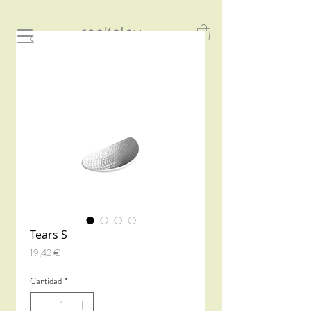
Tears S
Precio
19,42 €
Cantidad
*