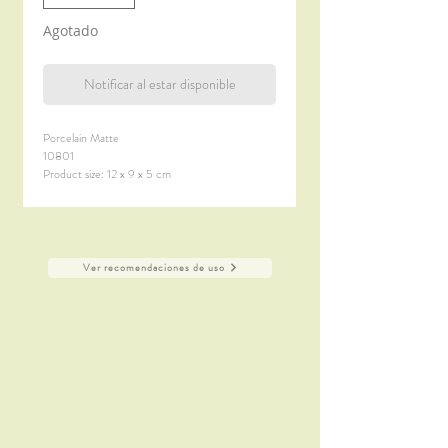
Agotado
Notificar al estar disponible
Porcelain Matte
10801
Product size: 12 x 9 x 5 cm
Oven, Microwave safe and dishwasher proof
Ver recomendaciones de uso